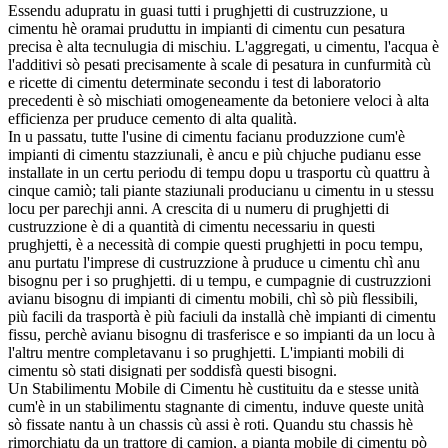
Essendu adupratu in guasi tutti i prughjetti di custruzzione, u
cimentu hè oramai pruduttu in impianti di cimentu cun pesatura
precisa è alta tecnulugia di mischiu. L'aggregati, u cimentu, l'acqua è
l'additivi sò pesati precisamente à scale di pesatura in cunfurmità cù
e ricette di cimentu determinate secondu i test di laboratorio
precedenti è sò mischiati omogeneamente da betoniere veloci à alta
efficienza per pruduce cemento di alta qualità.
In u passatu, tutte l'usine di cimentu facianu produzzione cum'è
impianti di cimentu stazziunali, è ancu e più chjuche pudianu esse
installate in un certu periodu di tempu dopu u trasportu cù quattru à
cinque camiò; tali piante staziunali producianu u cimentu in u stessu
locu per parechji anni. A crescita di u numeru di prughjetti di
custruzzione è di a quantità di cimentu necessariu in questi
prughjetti, è a necessità di compie questi prughjetti in pocu tempu,
anu purtatu l'imprese di custruzzione à pruduce u cimentu chì anu
bisognu per i so prughjetti. di u tempu, e cumpagnie di custruzzioni
avianu bisognu di impianti di cimentu mobili, chì sò più flessibili,
più facili da trasportà è più faciuli da installà chè impianti di cimentu
fissu, perchè avianu bisognu di trasferisce e so impianti da un locu à
l'altru mentre completavanu i so prughjetti. L'impianti mobili di
cimentu sò stati disignati per soddisfà questi bisogni.
Un Stabilimentu Mobile di Cimentu hè custituitu da e stesse unità
cum'è in un stabilimentu stagnante di cimentu, induve queste unità
sò fissate nantu à un chassis cù assi è roti. Quandu stu chassis hè
rimorchiatu da un trattore di camion, a pianta mobile di cimentu pò