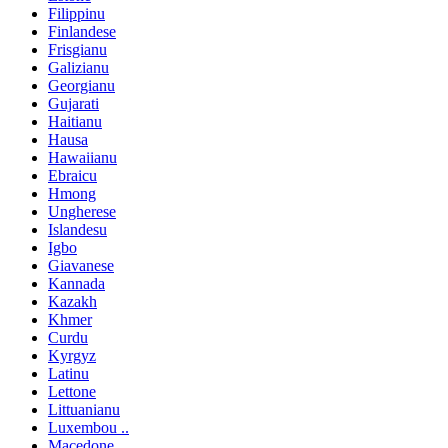
Filippinu
Finlandese
Frisgianu
Galizianu
Georgianu
Gujarati
Haitianu
Hausa
Hawaiianu
Ebraicu
Hmong
Ungherese
Islandesu
Igbo
Giavanese
Kannada
Kazakh
Khmer
Curdu
Kyrgyz
Latinu
Lettone
Littuanianu
Luxembou ..
Macedone