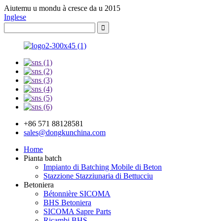
Aiutemu u mondu à cresce da u 2015
Inglese
+86 571 88128581
sales@dongkunchina.com
Home
Pianta batch
Impianto di Batching Mobile di Beton
Stazzione Stazziunaria di Bettucciu
Betoniera
Bétonnière SICOMA
BHS Betoniera
SICOMA Sapre Parts
Ricambi BHS