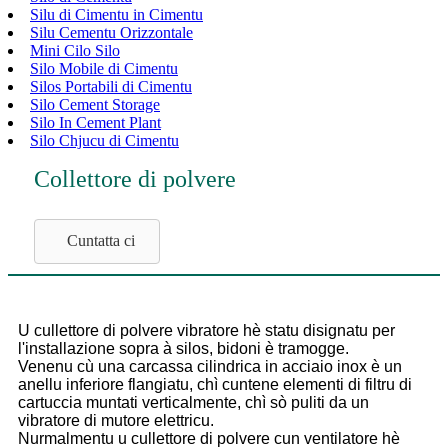
Silu di Cimentu in Cimentu
Silu Cementu Orizzontale
Mini Cilo Silo
Silo Mobile di Cimentu
Silos Portabili di Cimentu
Silo Cement Storage
Silo In Cement Plant
Silo Chjucu di Cimentu
Collettore di polvere
Cuntatta ci
U cullettore di polvere vibratore hè statu disignatu per
l'installazione sopra à silos, bidoni è tramogge.
Venenu cù una carcassa cilindrica in acciaio inox è un
anellu inferiore flangiatu, chì cuntene elementi di filtru di
cartuccia muntati verticalmente, chì sò puliti da un
vibratore di mutore elettricu.
Nurmalmentu u cullettore di polvere cun ventilatore hè