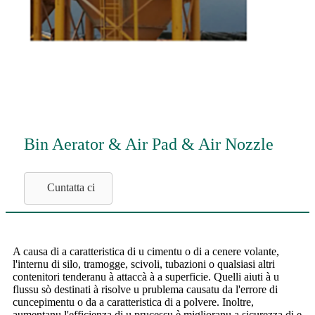
Bin Aerator & Air Pad & Air Nozzle
Cuntatta ci
A causa di a caratteristica di u cimentu o di a cenere volante,
l'internu di silo, tramogge, scivoli, tubazioni o qualsiasi altri
contenitori tenderanu à attaccà à a superficie. Quelli aiuti à u
flussu sò destinati à risolve u prublema causatu da l'errore di
cuncepimentu o da a caratteristica di a polvere. Inoltre,
aumentanu l'efficienza di u prucessu è miglioranu a sicurezza di e