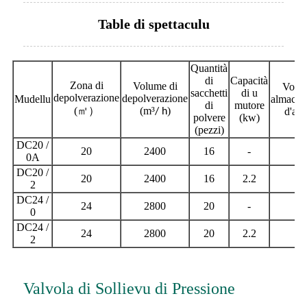
Table di spettaculu
Quantità
di
Capacità
Zona di
Volume di
Volum
sacchetti
di u
depolverazione
depolverazione
Mudellu
almacen
di
mutore
(
㎡）
(m
³
)
d'ari
/ h
polvere
(kw)
(pezzi)
DC20 /
20
2400
16
-
1
0A
DC20 /
20
2400
16
2.2
1
2
DC24 /
24
2800
20
-
1
0
DC24 /
24
2800
20
2.2
1
2
Valvola di Sollievu di Pressione