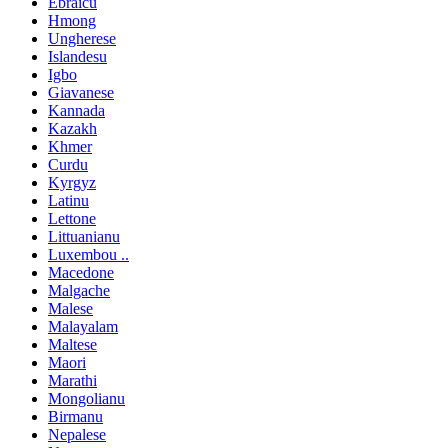
Ebraicu
Hmong
Ungherese
Islandesu
Igbo
Giavanese
Kannada
Kazakh
Khmer
Curdu
Kyrgyz
Latinu
Lettone
Littuanianu
Luxembou ..
Macedone
Malgache
Malese
Malayalam
Maltese
Maori
Marathi
Mongolianu
Birmanu
Nepalese