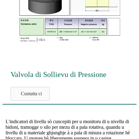
Valvola di Sollievu di Pressione
Cuntatta ci
L'indicatori di livellu sò cuncepiti per u monitoru di u nivellu di
bidoni, tramogge o silo per mezu di a pala rotativa, quandu u
livellu di u materiale ghjunghje à a pala di misura a rotazione hè
bluccata .U mutore hè liberamente suspesu in u casing.