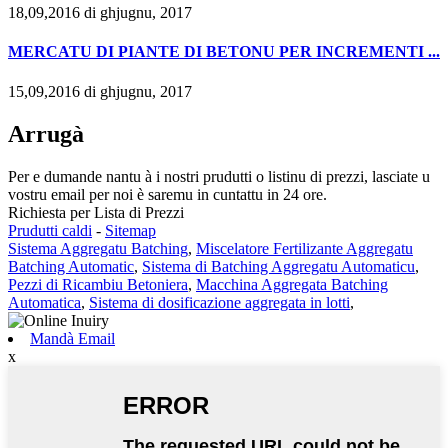
18,09,2016 di ghjugnu, 2017
MERCATU DI PIANTE DI BETONU PER INCREMENTI ...
15,09,2016 di ghjugnu, 2017
Arrugà
Per e dumande nantu à i nostri prudutti o listinu di prezzi, lasciate u
vostru email per noi è saremu in cuntattu in 24 ore.
Richiesta per Lista di Prezzi
Prudutti caldi
-
Sitemap
Sistema Aggregatu Batching
,
Miscelatore Fertilizante Aggregatu
Batching Automatic
,
Sistema di Batching Aggregatu Automaticu
,
Pezzi di Ricambiu Betoniera
,
Macchina Aggregata Batching
Automatica
,
Sistema di dosificazione aggregata in lotti
,
Mandà Email
x