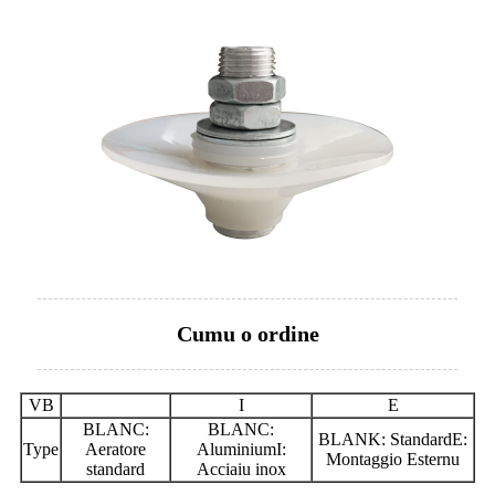
Cumu o ordine
VB
I
E
BLANC:
BLANC:
BLANK: StandardE:
Type
Aeratore
AluminiumI:
Montaggio Esternu
standard
Acciaiu inox