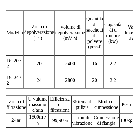
Quantità
di
Capacità
Zona di
Volume di
Volum
sacchetti
di u
depolverazione
depolverazione
Mudellu
almacen
di
mutore
(
㎡）
(m
³
d'ari
/ h)
polvere
(kw)
(pezzi)
DC20 /
20
2400
16
2.2
1
2
DC24 /
24
2800
20
2.2
1
2
U vulume
Efficienza
Zona di
Sistema di
Modu di
massimu
di
Pesu
filtrazione
pulizia
cunnessione
d'aria
filtrazione
1500m
³
/
Tipu di
Cunnessione
24
㎡
99,90%
100kg
vibrazione
di flangia
h