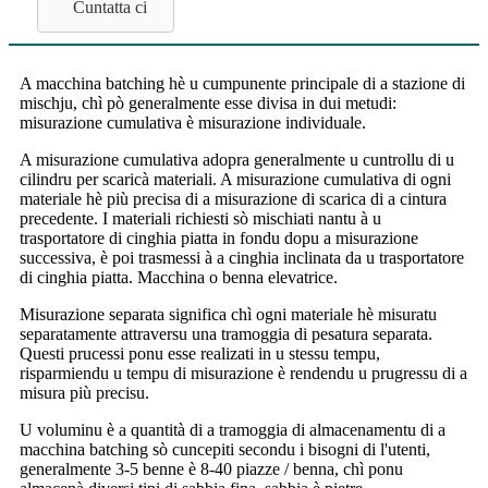
Cuntatta ci
A macchina batching hè u cumpunente principale di a stazione di
mischju, chì pò generalmente esse divisa in dui metudi:
misurazione cumulativa è misurazione individuale.
A misurazione cumulativa adopra generalmente u cuntrollu di u
cilindru per scaricà materiali. A misurazione cumulativa di ogni
materiale hè più precisa di a misurazione di scarica di a cintura
precedente. I materiali richiesti sò mischiati nantu à u
trasportatore di cinghia piatta in fondu dopu a misurazione
successiva, è poi trasmessi à a cinghia inclinata da u trasportatore
di cinghia piatta. Macchina o benna elevatrice.
Misurazione separata significa chì ogni materiale hè misuratu
separatamente attraversu una tramoggia di pesatura separata.
Questi prucessi ponu esse realizati in u stessu tempu,
risparmiendu u tempu di misurazione è rendendu u prugressu di a
misura più precisu.
U voluminu è a quantità di a tramoggia di almacenamentu di a
macchina batching sò cuncepiti secondu i bisogni di l'utenti,
generalmente 3-5 benne è 8-40 piazze / benna, chì ponu