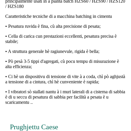
principalmente usati in a pianta batch HZS60 / HZS90 / HZS120
/ HZS180
Caratteristiche tecniche di a macchina batching in cimentu
• Pesatura ruvida è fina, cù alta precisione di pesata;
• Cella di carica cun prestazioni eccellenti, pesatura precisa è
stabile;
• A struttura generale hè ragiunevule, rigida è bella;
• Pò pesà 3-5 tippi d'agregati, cù pocu tempu di misurazione è
alta efficienza;
• Ci hè un dispositivu di tensione di vite à a coda, chì pò aghjustà
a tensione di a cintura, chì hè cunveniente è rapida;
• I vibratori sò stallati nantu à i muri laterali di a cisterna di sabbia
è di u seccu di pesatura di sabbia per facilità a pesata è u
scaricamentu ..
Prughjettu Caese