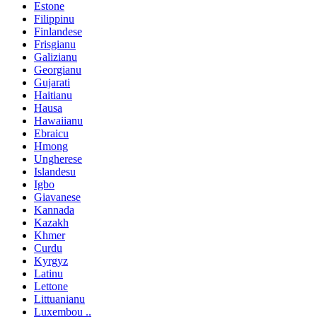
Estone
Filippinu
Finlandese
Frisgianu
Galizianu
Georgianu
Gujarati
Haitianu
Hausa
Hawaiianu
Ebraicu
Hmong
Ungherese
Islandesu
Igbo
Giavanese
Kannada
Kazakh
Khmer
Curdu
Kyrgyz
Latinu
Lettone
Littuanianu
Luxembou ..