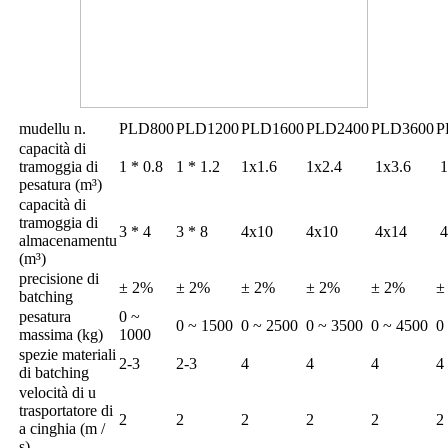
mudellu n.
PLD800
PLD1200
PLD1600
PLD2400
PLD3600
P
capacità di
tramoggia di
1 * 0.8
1 * 1.2
1x1.6
1x2.4
1x3.6
1
pesatura (m³
)
capacità di
tramoggia di
3 * 4
3 * 8
4x10
4x10
4x14
4
almacenamentu
(m³)
precisione di
± 2%
± 2%
± 2%
± 2%
± 2%
±
batching
pesatura
0 ~
0 ~ 1500
0 ~ 2500
0 ~ 3500
0 ~ 4500
0
massima (kg)
1000
spezie materiali
2-3
2-3
4
4
4
4
di batching
velocità di u
trasportatore di
2
2
2
2
2
2
a cinghia (m /
s)