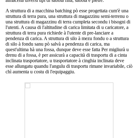
almacenà diversi tipi di sabbia fina, sabbia è pietre.
A struttura di a macchina batching pò esse progettata cum'è una
struttura di terra pura, una struttura di magazzinu semi-terrenu o
una struttura di magazzinu di terra cumpleta secondu i bisogni di
l'utenti. A causa di l'altitudine di carica limitata di u caricatore, a
struttura di terra pura richiede à l'utente di pre-lanciare a
pendenza di carica. A struttura di silo à mezu fondu o a struttura
di silo à fondu sanu pò salvà a pendenza di carica, ma
quest'ultima hà una fossa, dunque deve esse fatta Per migliurà u
drenu di a fossa, è per assicurà a capacità di trasportu di a cinta
inclinata trasportatore, u trasportatore à cinghia inclinata deve
esse allungatu quandu l'angulu di trasportu rimane invariabile, ciò
chì aumenta u costu di l'equipaggiu.