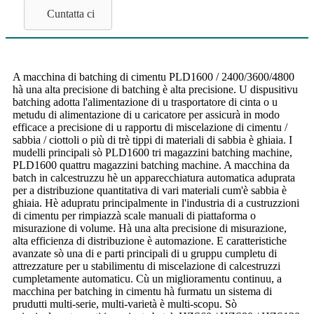
Cuntatta ci
A macchina di batching di cimentu PLD1600 / 2400/3600/4800
hà una alta precisione di batching è alta precisione. U dispusitivu
batching adotta l'alimentazione di u trasportatore di cinta o u
metudu di alimentazione di u caricatore per assicurà in modo
efficace a precisione di u rapportu di miscelazione di cimentu /
sabbia / ciottoli o più di trè tippi di materiali di sabbia è ghiaia. I
mudelli principali sò PLD1600 tri magazzini batching machine,
PLD1600 quattru magazzini batching machine. A macchina da
batch in calcestruzzu hè un apparecchiatura automatica aduprata
per a distribuzione quantitativa di vari materiali cum'è sabbia è
ghiaia. Hè adupratu principalmente in l'industria di a custruzzioni
di cimentu per rimpiazzà scale manuali di piattaforma o
misurazione di volume. Hà una alta precisione di misurazione,
alta efficienza di distribuzione è automazione. E caratteristiche
avanzate sò una di e parti principali di u gruppu cumpletu di
attrezzature per u stabilimentu di miscelazione di calcestruzzi
cumpletamente automaticu. Cù un miglioramentu continuu, a
macchina per batching in cimentu hà furmatu un sistema di
prudutti multi-serie, multi-varietà è multi-scopu. Sò