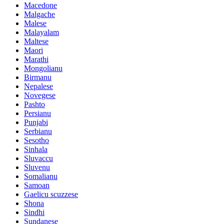
Macedone
Malgache
Malese
Malayalam
Maltese
Maori
Marathi
Mongolianu
Birmanu
Nepalese
Novegese
Pashto
Persianu
Punjabi
Serbianu
Sesotho
Sinhala
Sluvaccu
Sluvenu
Somalianu
Samoan
Gaelicu scuzzese
Shona
Sindhi
Sundanese