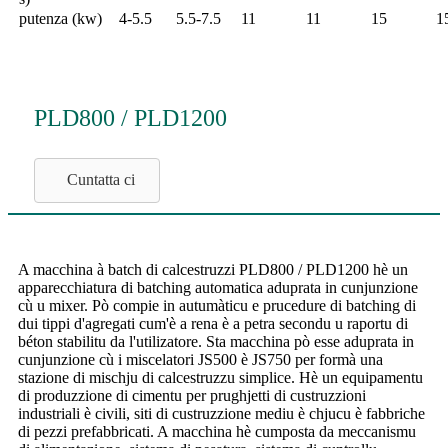
putenza (kw)
4-5.5
5.5-7.5
11
11
15
1
PLD800 / PLD1200
Cuntatta ci
A macchina à batch di calcestruzzi PLD800 / PLD1200 hè un
apparecchiatura di batching automatica aduprata in cunjunzione
cù u mixer. Pò compie in autumàticu e prucedure di batching di
dui tippi d'agregati cum'è a rena è a petra secondu u raportu di
béton stabilitu da l'utilizatore. Sta macchina pò esse aduprata in
cunjunzione cù i miscelatori JS500 è JS750 per formà una
stazione di mischju di calcestruzzu simplice. Hè un equipamentu
di produzzione di cimentu per prughjetti di custruzzioni
industriali è civili, siti di custruzzione mediu è chjucu è fabbriche
di pezzi prefabbricati. A macchina hè cumposta da meccanismu