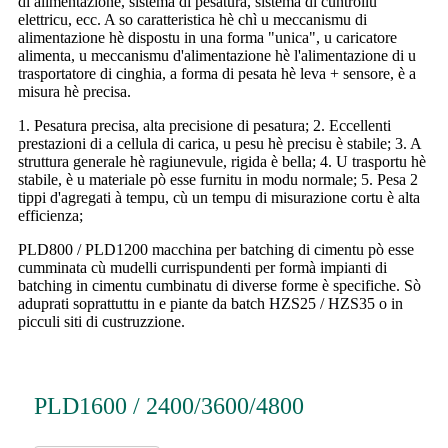
di alimentazione, sistema di pesatura, sistema di cuntrollu
elettricu, ecc. A so caratteristica hè chì u meccanismu di
alimentazione hè dispostu in una forma "unica", u caricatore
alimenta, u meccanismu d'alimentazione hè l'alimentazione di u
trasportatore di cinghia, a forma di pesata hè leva + sensore, è a
misura hè precisa.
1. Pesatura precisa, alta precisione di pesatura; 2. Eccellenti
prestazioni di a cellula di carica, u pesu hè precisu è stabile; 3. A
struttura generale hè ragiunevule, rigida è bella; 4. U trasportu hè
stabile, è u materiale pò esse furnitu in modu normale; 5. Pesa 2
tippi d'agregati à tempu, cù un tempu di misurazione cortu è alta
efficienza;
PLD800 / PLD1200 macchina per batching di cimentu pò esse
cumminata cù mudelli currispundenti per formà impianti di
batching in cimentu cumbinatu di diverse forme è specifiche. Sò
aduprati soprattuttu in e piante da batch HZS25 / HZS35 o in
picculi siti di custruzzione.
PLD1600 / 2400/3600/4800