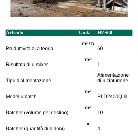
Articulu
Unità
HZS60
m³ / h
Pruduttività di a teoria
60
m³
Risultatu di u mixer
1
Alimentazione
Tipu d'alimentazione
di u cinturione
m³
Modellu batch
PLD2400Q-Ⅲ
m³
Batcher (volume per cestino)
10
pc
Batcher (quantità di bidoni)
4