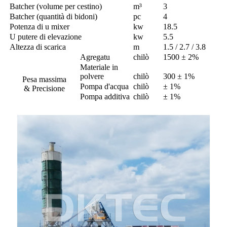
Batcher (volume per cestino)
m³
3
Batcher (quantità di bidoni)
pc
4
Potenza di u mixer
kw
18.5
U putere di elevazione
kw
5.5
Altezza di scarica
m
1.5 / 2.7 / 3.8
Agregatu
chilò
1500 ± 2%
Materiale in
polvere
chilò
300 ± 1%
Pesa massima
Pompa d'acqua
chilò
± 1%
& Precisione
Pompa additiva
chilò
± 1%