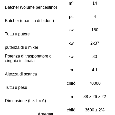
m³
14
Batcher (volume per cestino)
pc
4
Batcher (quantità di bidoni)
kw
180
Tuttu u putere
kw
2x37
putenza di u mixer
Potenza di trasportatore di
kw
30
cinghia inclinata
m
4.1
Altezza di scarica
chilò
70000
Tuttu u pesu
m
38 × 26 × 22
Dimensione (L × L × A)
chilò
3600 ± 2%
Agregatu