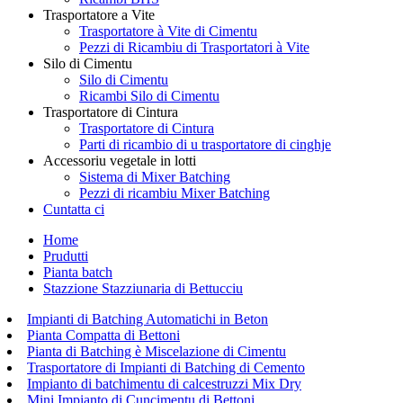
Trasportatore a Vite
Trasportatore à Vite di Cimentu
Pezzi di Ricambiu di Trasportatori à Vite
Silo di Cimentu
Silo di Cimentu
Ricambi Silo di Cimentu
Trasportatore di Cintura
Trasportatore di Cintura
Parti di ricambio di u trasportatore di cinghje
Accessoriu vegetale in lotti
Sistema di Mixer Batching
Pezzi di ricambiu Mixer Batching
Cuntatta ci
Home
Prudutti
Pianta batch
Stazzione Stazziunaria di Bettucciu
Impianti di Batching Automatichi in Beton
Pianta Compatta di Bettoni
Pianta di Batching è Miscelazione di Cimentu
Trasportatore di Impianti di Batching di Cemento
Impianto di batchimentu di calcestruzzi Mix Dry
Mini Impianto di Cuncimentu di Bettoni