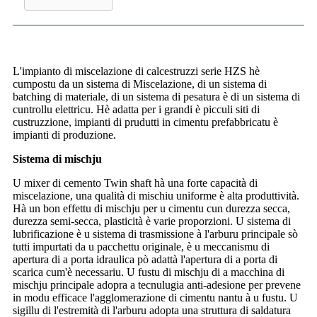
L'impianto di miscelazione di calcestruzzi serie HZS hè
cumpostu da un sistema di Miscelazione, di un sistema di
batching di materiale, di un sistema di pesatura è di un sistema di
cuntrollu elettricu. Hè adatta per i grandi è picculi siti di
custruzzione, impianti di prudutti in cimentu prefabbricatu è
impianti di produzione.
Sistema di mischju
U mixer di cemento Twin shaft hà una forte capacità di
miscelazione, una qualità di mischiu uniforme è alta produttività.
Hà un bon effettu di mischju per u cimentu cun durezza secca,
durezza semi-secca, plasticità è varie proporzioni. U sistema di
lubrificazione è u sistema di trasmissione à l'arburu principale sò
tutti impurtati da u pacchettu originale, è u meccanismu di
apertura di a porta idraulica pò adattà l'apertura di a porta di
scarica cum'è necessariu. U fustu di mischju di a macchina di
mischju principale adopra a tecnulugia anti-adesione per prevene
in modu efficace l'agglomerazione di cimentu nantu à u fustu. U
sigillu di l'estremità di l'arburu adopta una struttura di saldatura