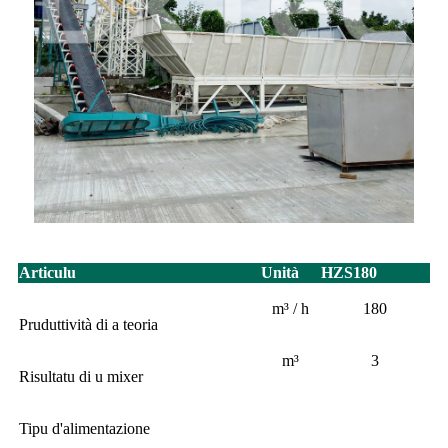
Articulu
Unità
HZS180
m³ / h
180
Pruduttività di a teoria
m³
3
Risultatu di u mixer
Tipu d'alimentazione