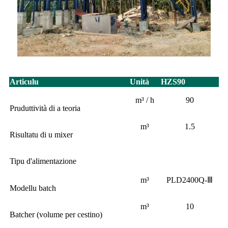
Articulu
Unità
HZS90
m³ / h
90
Pruduttività di a teoria
m³
1.5
Risultatu di u mixer
Tipu d'alimentazione
m³
PLD2400Q-Ⅲ
Modellu batch
m³
10
Batcher (volume per cestino)