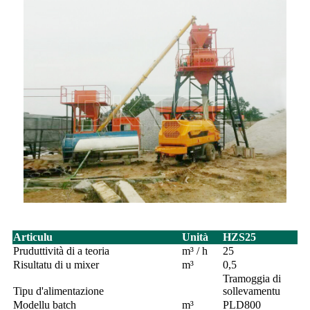
Articulu
Unità
HZS25
Pruduttività di a teoria
m³ / h
25
Risultatu di u mixer
m³
0,5
Tramoggia di
Tipu d'alimentazione
sollevamentu
Modellu batch
m³
PLD800