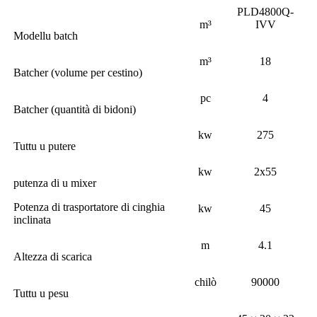
PLD4800Q-
m³
IVV
Modellu batch
m³
18
Batcher (volume per cestino)
pc
4
Batcher (quantità di bidoni)
kw
275
Tuttu u putere
kw
2x55
putenza di u mixer
Potenza di trasportatore di cinghia
kw
45
inclinata
m
4.1
Altezza di scarica
chilò
90000
Tuttu u pesu