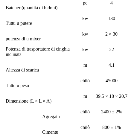
pc
4
Batcher (quantità di bidoni)
kw
130
Tuttu u putere
kw
2 × 30
putenza di u mixer
Potenza di trasportatore di cinghia
kw
22
inclinata
m
4.1
Altezza di scarica
chilò
45000
Tuttu u pesu
m
39,5 × 18 × 20,7
Dimensione (L × L × A)
chilò
2400 ± 2%
Agregatu
chilò
800 ± 1%
Cimentu