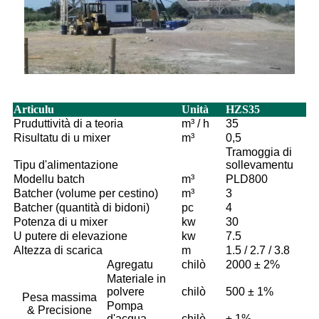
Articulu
Unità
HZS35
Pruduttività di a teoria
m³ / h
35
Risultatu di u mixer
m³
0,5
Tramoggia di
Tipu d'alimentazione
sollevamentu
Modellu batch
m³
PLD800
Batcher (volume per cestino)
m³
3
Batcher (quantità di bidoni)
pc
4
Potenza di u mixer
kw
30
U putere di elevazione
kw
7.5
Altezza di scarica
m
1.5 / 2.7 / 3.8
Agregatu
chilò
2000 ± 2%
Materiale in
polvere
chilò
500 ± 1%
Pesa massima
Pompa
& Precisione
d'acqua
chilò
± 1%