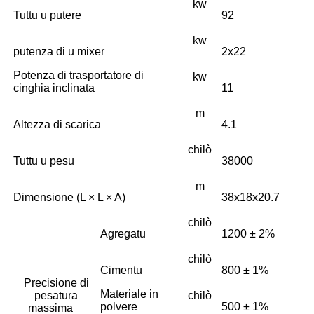
kw
Tuttu u putere
92
kw
putenza di u mixer
2x22
Potenza di trasportatore di
kw
cinghia inclinata
11
m
Altezza di scarica
4.1
chilò
Tuttu u pesu
38000
m
Dimensione (L × L × A)
38x18x20.7
chilò
Agregatu
1200 ± 2%
chilò
Cimentu
800 ± 1%
Precisione di
Materiale in
pesatura
chilò
polvere
500 ± 1%
massima