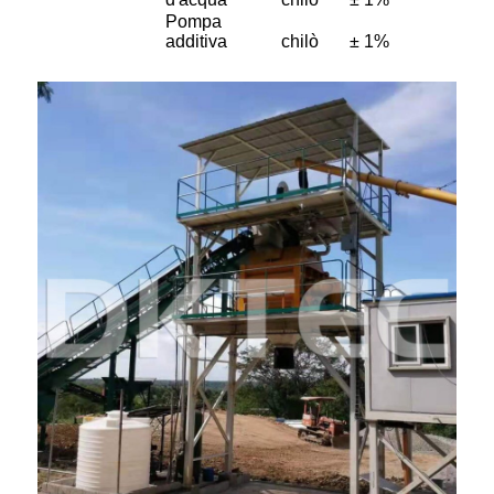
Pompa
additiva
chilò
± 1%