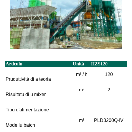
Articulu
Unità
HZS120
m³ / h
120
Pruduttività di a teoria
m³
2
Risultatu di u mixer
Tipu d'alimentazione
m³
PLD3200Q-IV
Modellu batch