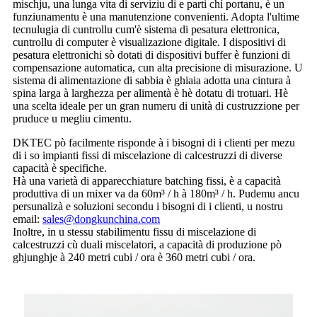
mischju, una lunga vita di serviziu di e parti chì portanu, è un
funziunamentu è una manutenzione convenienti. Adopta l'ultime
tecnulugia di cuntrollu cum'è sistema di pesatura elettronica,
cuntrollu di computer è visualizazione digitale. I dispositivi di
pesatura elettronichi sò dotati di dispositivi buffer è funzioni di
compensazione automatica, cun alta precisione di misurazione. U
sistema di alimentazione di sabbia è ghiaia adotta una cintura à
spina larga à larghezza per alimentà è hè dotatu di trotuari. Hè
una scelta ideale per un gran numeru di unità di custruzzione per
pruduce u megliu cimentu.
DKTEC pò facilmente risponde à i bisogni di i clienti per mezu
di i so impianti fissi di miscelazione di calcestruzzi di diverse
capacità è specifiche.
Hà una varietà di apparecchiature batching fissi, è a capacità
produttiva di un mixer va da 60m³ / h à 180m³ / h. Pudemu ancu
persunalizà e soluzioni secondu i bisogni di i clienti, u nostru
email:
sales@dongkunchina.com
Inoltre, in u stessu stabilimentu fissu di miscelazione di
calcestruzzi cù duali miscelatori, a capacità di produzione pò
ghjunghje à 240 metri cubi / ora è 360 metri cubi / ora.