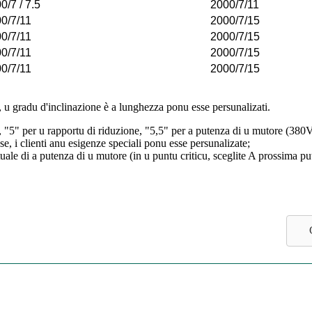
0/7 / 7.5
2000/7/11
0/7/11
2000/7/15
0/7/11
2000/7/15
0/7/11
2000/7/15
0/7/11
2000/7/15
, u gradu d'inclinazione è a lunghezza ponu esse persunalizati.
i, "5" per u rapportu di riduzione, "5,5" per a putenza di u mutore (38
, i clienti anu esigenze speciali ponu esse persunalizate;
uale di a putenza di u mutore (in u puntu criticu, sceglite A prossima put