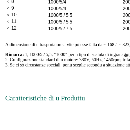
＜ 8
1000/5/4
200
＜ 9
1000/5/4
200
＜ 10
1000/5 / 5.5
200
＜ 11
1000/5 / 5.5
200
＜ 12
1000/5 / 7,5
200
A dimensione di u trasportatore a vite pò esse fatta da ~ 168 à ~ 323
Rimarca:
1, 1000/5 / 5,5, "1000" per u tipu di scatula di ingranagg
2. Cunfigurazione standard di u mutore: 380V, 50Hz, 1450rpm, trifase
3. Se ci sò circustanze speciali, ponu sceglie secondu a situazione att
Caratteristiche di u Produttu