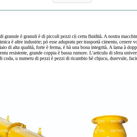
i granule è granuli è di picculi pezzi cù certa fluidità. A nostra macch
himica è altre industrie; pò esse adupratu per trasportà cimentu, cenere vo
ciaio di alta qualità, forte è ferma, è hà una bona integrità. A lama à do
ntu resistente, grande coppia è bassu rumore. L'articulu di sfera universa
 di coda, u numeru di pezzi è pezzi di ricambio hè chjucu, durevule, faciu